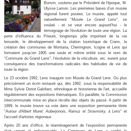
Bonvin, soutenu par le Président de l'époque, M.
Ulysse Lamon. Les premières bases d’un musée
régional furent posées. Le musée, appelé tout
naturellement "
Musée Le Grand Lens
", se
voulait - et se veut encore aujourd’hui - le
témoignage de l'évolution de toute une région. La
perte d’influence du Prieuré, longtemps pôle important de la vie
lensarde, le développement de la station touristique de Crans, la
création des communes de Montana, Chermignon, Icogne et Lens qui
formaient jusqu’en 1905 une seule et même entité sous le nom de
"Commune du Grand Lens", l’évolution de la viticulture, etc. eurent pour
conséquence des transformations radicales des habitudes de vie de
toute la région.
Le 23 octobre 1992, Lens inaugure son Musée du Grand Lens. Ou plus
précisément un écrin restauré qui, dès 1992, sous la responsabilité de
Mme Sylvie Doriot Galofaro, ethnologue et historienne de l'art, accueille
régulièrement des expositions thématiques. En parallèle, la Commission
intercommunale mise en place récolte des objets du passé. A partir de
1999, le musée trouve sa voie dans une exposition permanente titrée
"
Autour d'Albert Muret: Auberjonois, Ramuz et Stravinsky, à Lens
" et
l'accueil d'artistes régionaux.
Après 20 ans d’office, le réaménagement de l’exposition permanente
était urgent et indispensable. La Commune de Lens a confié le