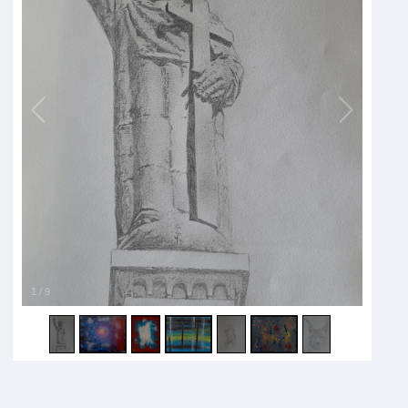
1
/
9